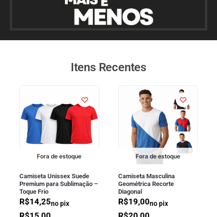
Itens Recentes
Fora de estoque
Fora de estoque
Camiseta Unissex Suede
Camiseta Masculina
Premium para Sublimação –
Geométrica Recorte
Toque Frio
Diagonal
R$
14,25
R$
19,00
no pix
no pix
R$
15,00
R$
20,00