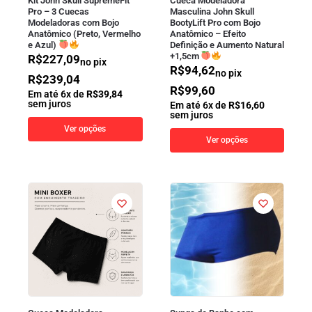
Kit John Skull SupremeFit
Cueca Modeladora
Pro – 3 Cuecas
Masculina John Skull
Modeladoras com Bojo
BootyLift Pro com Bojo
Anatômico (Preto, Vermelho
Anatômico – Efeito
e Azul)
Definição e Aumento Natural
+1,5cm
R$
227,09
no pix
R$
94,62
no pix
R$
239,04
R$
99,60
Em até
6
x de
R$
39,84
sem juros
Em até
6
x de
R$
16,60
sem juros
Ver opções
Ver opções