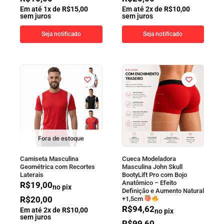
Em até
1
x de
R$
15,00
Em até
2
x de
R$
10,00
sem juros
sem juros
Seja notificado
Seja notificado
Fora de estoque
Camiseta Masculina
Cueca Modeladora
Geométrica com Recortes
Masculina John Skull
Laterais
BootyLift Pro com Bojo
Anatômico – Efeito
R$
19,00
no pix
Definição e Aumento Natural
R$
20,00
+1,5cm
R$
94,62
Em até
2
x de
R$
10,00
no pix
sem juros
R$
99,60