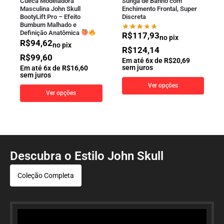
Cueca Modeladora
Sunga de Banho com
Masculina John Skull
Enchimento Frontal, Super
BootyLift Pro – Efeito
Discreta
Bumbum Malhado e
Definição Anatômica
R$
117,93
no pix
R$
94,62
no pix
R$
124,14
R$
99,60
Em até
6
x de
R$
20,69
sem juros
Em até
6
x de
R$
16,60
sem juros
Ver opções
Ver opções
Descubra o Estilo John Skull
Coleção Completa