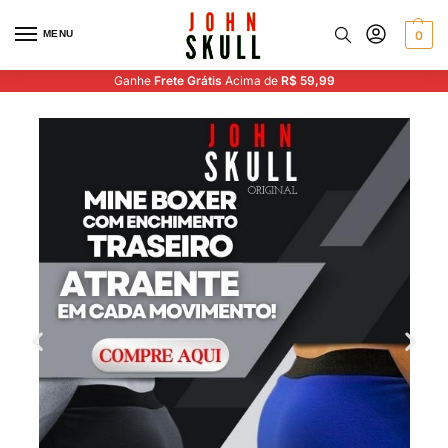
MENU
0
Ganhe
Frete Grátis
Acima de
R$ 59,99