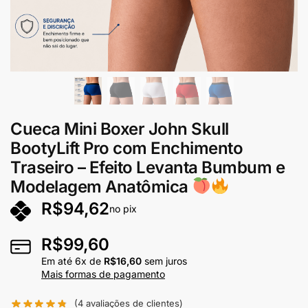
Cueca Mini Boxer John Skull
BootyLift Pro com Enchimento
Traseiro – Efeito Levanta Bumbum e
Modelagem Anatômica
R$
94,62
no pix
R$
99,60
Em até
6
x de
R$
16,60
sem juros
Mais formas de pagamento
(
4
avaliações de clientes)