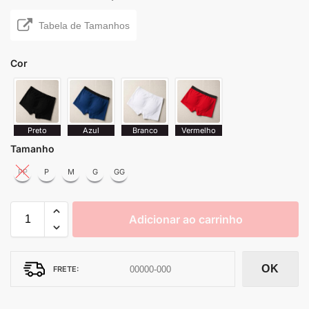
Tabela de Tamanhos
Cor
Tamanho
PP
P
M
G
GG
Adicionar ao carrinho
OK