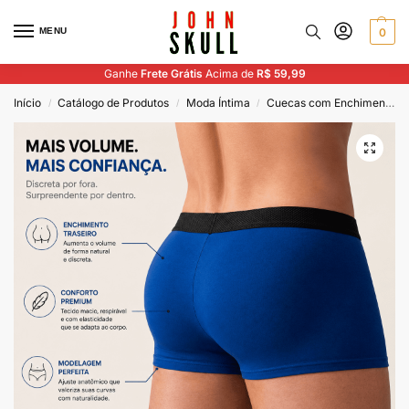
MENU
0
Ganhe
Frete Grátis
Acima de
R$ 59,99
Início
Catálogo de Produtos
Moda Íntima
Cuecas com Enchimento
/
/
/