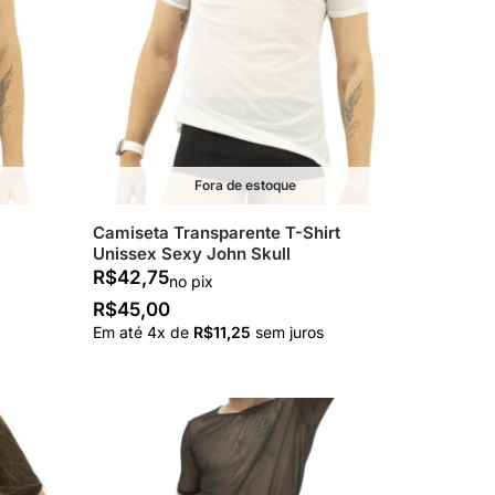
Fora de estoque
Camiseta Transparente T-Shirt
Unissex Sexy John Skull
R$
42,75
no pix
R$
45,00
Em até
4
x de
R$
11,25
sem juros