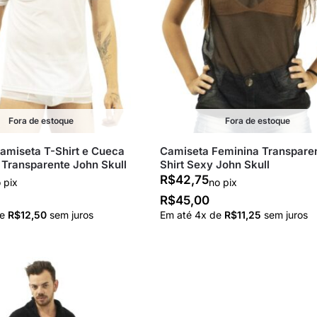
Fora de estoque
Fora de estoque
amiseta T-Shirt e Cueca
Camiseta Feminina Transparen
 Transparente John Skull
Shirt Sexy John Skull
R$
42,75
 pix
no pix
R$
45,00
de
R$
12,50
sem juros
Em até
4
x de
R$
11,25
sem juros