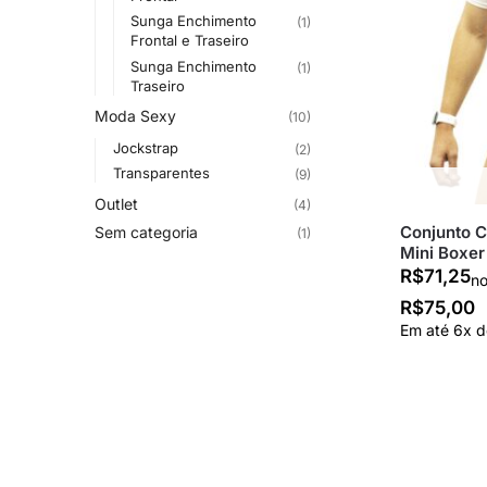
Sunga Enchimento
(1)
Frontal e Traseiro
Sunga Enchimento
(1)
Traseiro
Moda Sexy
(10)
Jockstrap
(2)
Transparentes
(9)
Outlet
(4)
Conjunto C
Sem categoria
(1)
Mini Boxer
R$
71,25
no
R$
75,00
Em até
6
x 