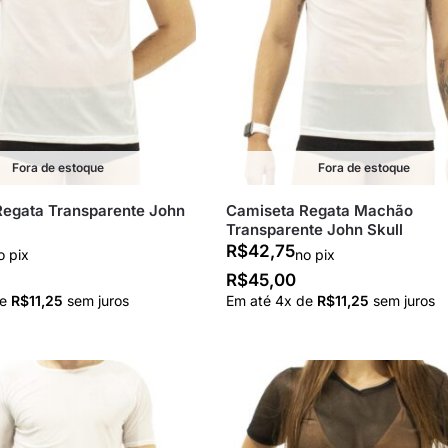
Fora de estoque
Fora de estoque
Regata Transparente John
Camiseta Regata Machão
Transparente John Skull
R$
42,75
o pix
no pix
R$
45,00
de
R$
11,25
sem juros
Em até
4
x de
R$
11,25
sem juros