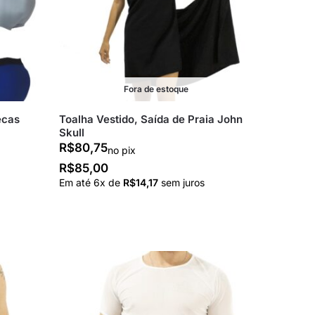
Fora de estoque
ecas
Toalha Vestido, Saída de Praia John
Skull
R$
80,75
no pix
R$
85,00
Em até
6
x de
R$
14,17
sem juros