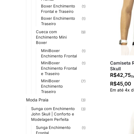
Boxer Enchimento
(1)
Frontal e Traseiro
Boxer Enchimento
(1)
Traseiro
Cueca com
(9)
Enchimento Mini
Boxer
MiniBoxer
(1)
Enchimento Frontal
Camiseta 
MiniBoxer
(1)
Skull
Enchimento Frontal
e Traseiro
R$
42,75
n
MiniBoxer
(7)
R$
45,00
Enchimento
Em até
4
x 
Traseiro
Moda Praia
(3)
Sunga com Enchimento
(3)
John Skull | Conforto e
Modelagem Perfeita
Sunga Enchimento
(1)
Frontal