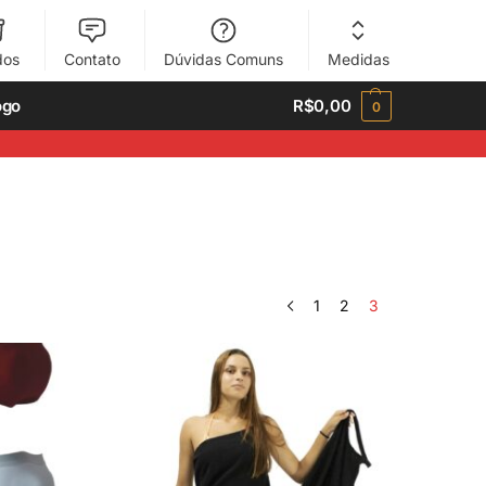
dos
Contato
Dúvidas Comuns
Medidas
ogo
R$
0,00
0
1
2
3