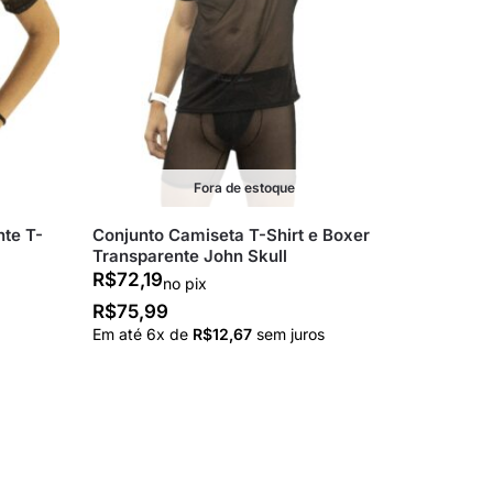
Fora de estoque
te T-
Conjunto Camiseta T-Shirt e Boxer
Transparente John Skull
R$
72,19
no pix
R$
75,99
Em até
6
x de
R$
12,67
sem juros