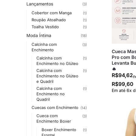
Lançamentos
(3)
Cobertor com Manga
(1)
Roupão Atoalhado
(1)
Toalha Vestido
(1)
Moda Íntima
(18)
Calcinha com
(3)
Enchimento
Cueca Masc
Pro com Bo
Calcinha com
(1)
Levanta B
Enchimento no Glúteo
🔥
Calcinha com
(1)
R$
94,62
Enchimento no Glúteo
n
e Quadril
R$
99,60
Calcinha com
(1)
Em até
6
x 
Enchimento no
Quadril
Cuecas com Enchimento
(14)
Cueca com
(3)
Enchimento Boxer
Boxer Enchimento
(1)
Frontal