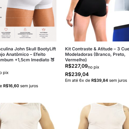
ulina John Skull BootyLift
Kit Contraste & Atitude – 3 Cu
jo Anatômico – Efeito
Modeladoras (Branco, Preto,
umbum +1,5cm Imediato 🍑
Vermelho)
R$
227,09
no pix
o pix
R$
239,04
Em até
6
x de
R$
39,84
sem juros
de
R$
16,60
sem juros