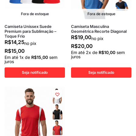
Fora de estoque
Fora de estoque
Camiseta Unissex Suede
Camiseta Masculina
Premium para Sublimação –
Geométrica Recorte Diagonal
Toque Frio
R$
19,00
no pix
R$
14,25
no pix
R$
20,00
R$
15,00
Em até
2
x de
R$
10,00
sem
juros
Em até
1
x de
R$
15,00
sem
juros
Seja notificado
Seja notificado